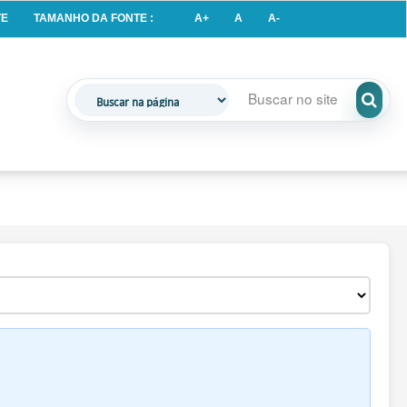
A+
A
A-
TE
TAMANHO DA FONTE :