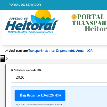
PORTAL DO SERVIDOR
PORTAL DO SERVIDOR
TRANSPARÊNCIA
ACESSIBILIDADE
MAPA DO SITE
AUTO CONTRASTE
TAMANHO DA FONTE :
A+
A
A-
Licitações
Licitações
📍 Você está em:
Transparência
»
Lei Orçamentária Anual - LOA
Busca
detalhada
📅 Selecione o ano da LOA:
Atas
de
Adesão
-
📥 Baixar Lei LOA
2026
(PDF)
SRP
Clique para baixar o documento completo em PDF