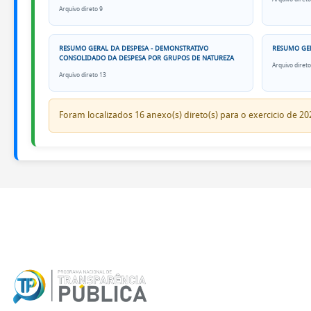
Arquivo direto 9
Receitas
RESUMO GERAL DA DESPESA - DEMONSTRATIVO
RESUMO GER
CONSOLIDADO DA DESPESA POR GRUPOS DE NATUREZA
Receitas
Arquivo direto
Arquivo direto 13
Detalhadas
Foram localizados 16 anexo(s) direto(s) para o exercicio de 20
Receitas
por
Órgão
Inscritos
em
Dívida
Ativa
Despesas