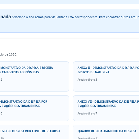
ionada
Selecione o ano acima para visualizar a LOA correspondente. Para encontrar outros arqu
cio de 2026.
EMONSTRATIVO DA DESPESA E RECEITA
ANEXO II - DEMONSTRATIVO DA DESPESA P
S CATEGORIAS ECONÔMICAS
GRUPOS DE NATUREZA
 2
Arquivo direto 3
 DEMONSTRATIVO DA DESPESA POR
ANEXO VII - DEMONSTRATIVO DA DESPESA
 E AÇÕES GOVERNAMENTAIS
E AÇÕES GOVERNAMENTAIS
 6
Arquivo direto 7
IVO DE DESPESA POR FONTE DE RECURSO
QUADRO DE DETALHAMENTO DA DESPESA
 10
Arquivo direto 11