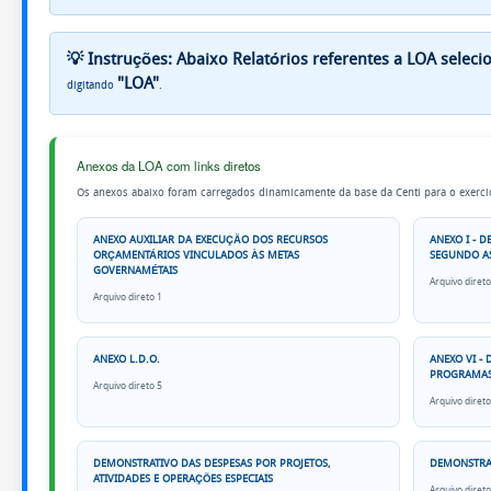
Contratos
💡 Instruções: Abaixo Relatórios referentes a LOA selec
"LOA"
digitando
.
Contratos
Contratos
Anexos da LOA com links diretos
Aditivos
Os anexos abaixo foram carregados dinamicamente da base da Centi para o exerci
Rescisão
ANEXO AUXILIAR DA EXECUÇÃO DOS RECURSOS
ANEXO I - D
ORÇAMENTÁRIOS VINCULADOS ÀS METAS
SEGUNDO A
Contratual
GOVERNAMÉTAIS
Arquivo direto
Arquivo direto 1
Ordem
cronológica
ANEXO L.D.O.
ANEXO VI -
de
PROGRAMAS
Arquivo direto 5
Arquivo direto
pagamentos
DEMONSTRATIVO DAS DESPESAS POR PROJETOS,
DEMONSTRAT
Receitas
ATIVIDADES E OPERAÇÕES ESPECIAIS
Arquivo direto