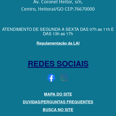
Av. Coronel Heitor, s/n,
Funcionários/Servidores
Centro, Heitoraí/GO CEP:76670000
Editais
Lista
ATENDIMENTO DE SEGUNDA A SEXTA DAS 07h as 11h E
DAS 13h as 17h
de
Estagiários
Regulamentação da LAI
Tabela
Padrão
REDES SOCIAIS
Remuneratório
dos
Cargos
e
MAPA DO SITE
Funções
DUVIDAS/PERGUNTAS FREQUENTES
Contracheques
BUSCA NO SITE