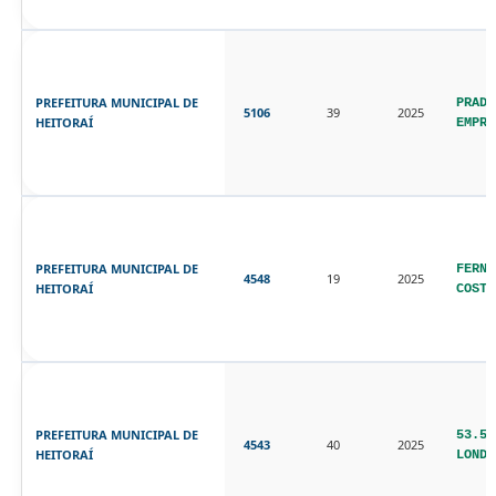
SIC
-
Físico
PREFEITURA MUNICIPAL DE
PRADO
5106
39
2025
E-
HEITORAÍ
EMPRE
SIC
Atendimento
via
Whatsapp
PREFEITURA MUNICIPAL DE
FERNA
4548
19
2025
HEITORAÍ
COSTA
Estatisticas/Relatório
atendimentos
Perguntas
Frequentes
PREFEITURA MUNICIPAL DE
53.56
4543
40
2025
HEITORAÍ
LONDR
Documentos