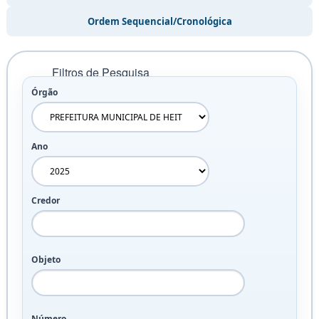
Ordem Sequencial/Cronológica
Contratos
Contratos
Filtros de Pesquisa
Órgão
Contratos
Aditivos
Ano
Rescisão
Contratual
Credor
Ordem
cronológica
de
Objeto
pagamentos
Receitas
Número