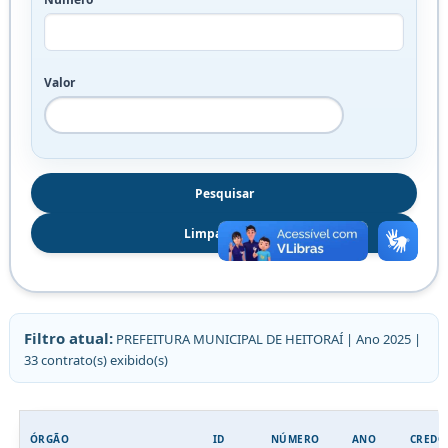
Receitas
Valor
Receitas
Detalhadas
Receitas
por
Órgão
Inscritos
em
Dívida
Filtro atual:
PREFEITURA MUNICIPAL DE HEITORAÍ | Ano 2025 |
Ativa
33 contrato(s) exibido(s)
Despesas
ÓRGÃO
ID
NÚMERO
ANO
CREDO