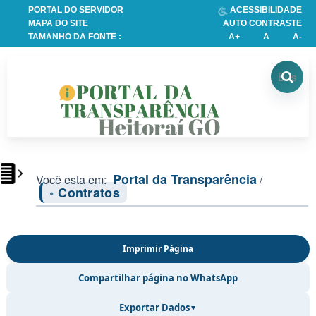
PORTAL DO SERVIDOR
ACESSIBILIDADE
TRANSPARÊNCIA
MAPA DO SITE
AUTO CONTRASTE
TAMANHO DA FONTE :
A+
A
A-
Licitações
Licitações
Busca
Portal da Transparência
Você esta em:
/
detalhada
Contratos
Atas
de
Imprimir Página
Adesão
Compartilhar página no WhatsApp
-
SRP
Exportar Dados
▼