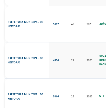
Empenhos
Lista
PREFEITURA MUNICIPAL DE
5107
43
2025
JOÃO 
HEITORAÍ
de
bens
Adquiridos
SIC
50.16
PREFEITURA MUNICIPAL DE
4556
21
2025
Acesso
KRIST
HEITORAÍ
MACHA
a
Informação
Ouvidoria
PREFEITURA MUNICIPAL DE
5166
25
2025
W R S
Solicitações
HEITORAÍ